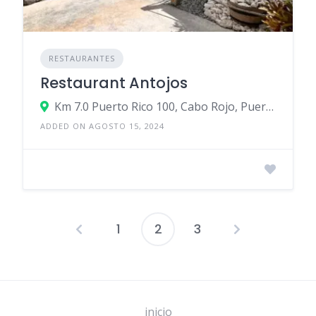
RESTAURANTES
Restaurant Antojos
Km 7.0 Puerto Rico 100, Cabo Rojo, Puerto Rico
ADDED ON AGOSTO 15, 2024
1
2
3
Navegación
de
entradas
inicio